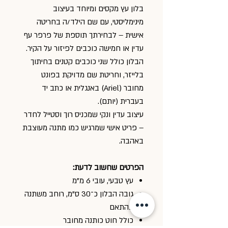
בלון עץ מקסים ומיוחד בעיצוב
מינימליסטי, עם שם הילד/ה בחריטה
אישית – לבחירתך תוספת של פרפר עף
עדין או חמישה כוכבים לפיזור על הקיר.
הבלון כולל שני כוכבים קטנים בחיתוך
בלייזר, וחריטת שם מדויקת בפונט
מחובר (Ariel) באנגלית או כתב יד
בעברית (יותם).
עיצוב עדין ונקי שמכניס רוך וסטייל לחדר
– פריט אישי שמרגיש כמו מתנה מעוצבת
באהבה.
הפרטים שחשוב לדעת:
עץ טבעי, עובי 6 מ"מ
גובה הבלון כ־30 ס"מ, רוחב משתנה
בהתאם
כולל חוט כותנה מחובר