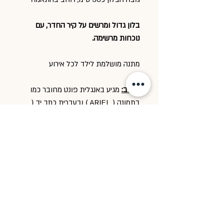
בלון גדול ומרשים על קיר החדר, עם
נוכחות מרשימה.
מתנה מושלמת לילד לכל אירוע
כיתוב:
מגיע באנגלית פונט מחובר כמו
בתמונה ( ARIEL ) ובעברית כתב יד (
יותם )
מגיע ארוז למתנה ובצירוף גלויה של
המותג
תלייה:
מגיע עם דבק דו"צ בגב המוצר
לתלייה נוחה ופשוטה על הקיר.
המלצה: למקם על הריצפה חראות איך
יראה על הקיר ואז להעביר להדבקה על
הקיר.