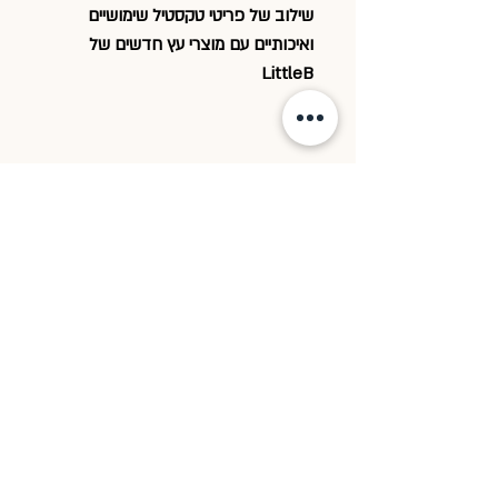
שילוב של פריטי טקסטיל שימושיים
ואיכותיים עם מוצרי עץ חדשים של
LittleB
מגיע ארוז בקפידה למתנה בצירוף גלויה
של המותג.
ניתן להשאיר בהערות ברכה, נוסיף אותה
לחבילה בשמכן.
ניתן לשלוח את החבילה ישירות לבית
היולדת.
לשאלות ניתן לפנות לשירות הלקוחות
שלנון בווצאפ 0546326685
או במייל littleb.textile@gmail.com