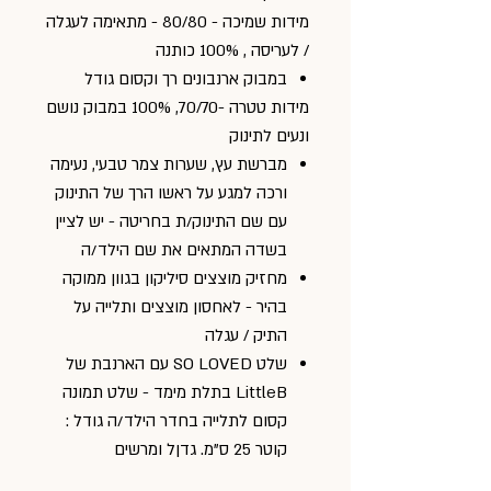
מידות שמיכה - 80/80 - מתאימה לעגלה
/ לעריסה , 100% כותנה
במבוק ארנבונים רך וקסום גודל
מידות טטרה -70/70, 100% במבוק נושם
ונעים לתינוק
מברשת עץ, שערות צמר טבעי, נעימה
ורכה למגע על ראשו הרך של התינוק
עם שם התינוק/ת בחריטה - יש לציין
בשדה המתאים את שם הילד/ה
מחזיק מוצצים סיליקון בגוון ממוקה
בהיר - לאחסון מוצצים ותלייה על
התיק / עגלה
שלט SO LOVED עם הארנבת של
LittleB בתלת מימד - שלט תמונה
קסום לתלייה בחדר הילד/ה גודל :
קוטר 25 ס"מ. גדןל ומרשים