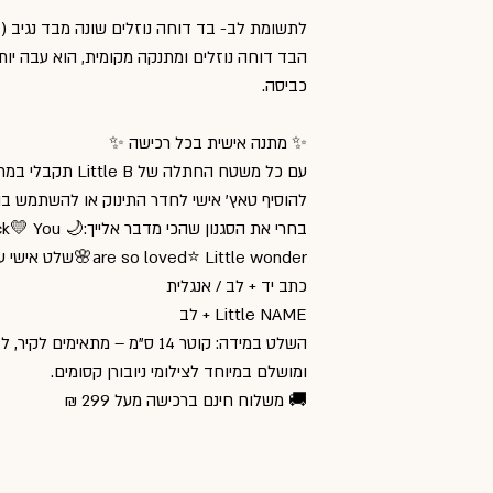
לתשומת לב- בד דוחה נוזלים שונה מבד נגיב (
הבד דוחה נוזלים ומתנקה מקומית, הוא עבה יות
כביסה.
✨ מתנה אישית בכל רכישה ✨
עם כל משטח החתלה 
להוסיף טאץ’ אישי לחדר התינוק או להשתמש בו
בחרי את הסגנון 
are so loved⭐ Little wonder🌸שלט אישי עם שם התינוק שלך - בעברית
כתב יד + לב / אנגלית
Little NAME + לב
השלט במידה: קוטר 14 ס"מ – מתאי
ומושלם במיוחד לצילומי ניובורן קסומים.
🚚 משלוח חינם ברכישה מעל 299 ₪