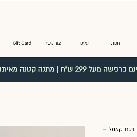
חנות
עלינו
צור קשר
Gift Card
 299 ש"ח | מתנה קטנה מאיתנו בכל רכישה
וח חינם ברכישה מעל 299 ש"ח WEEKEND SALE
 דגם קאמל –