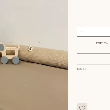
 את השם
0/500