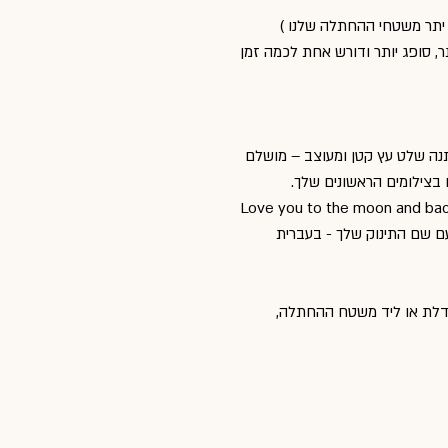
 יתר משטחי ההחתלה שלנו )
ר, סופג יותר ודורש אחת לכמה זמן
של Little B תקבלי במתנה שלט עץ קטן ומעוצב – מושלם
 בצילומים הראשונים שלך.
שהכי מדבר אלייך:🌙 Love you to the moon and back💛 You
מים לקיר, לדלת או ליד משטח ההחתלה,