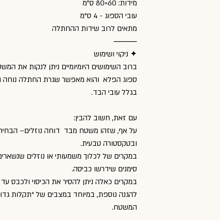
מידות: 60×80 ס”מ
עובי הספוג - 4 ס"מ
מתאים לרוב שידות ההחתלה
⸻
✦ ניקוי ושימוש
ברוב השימושים היומיומיים ניתן לנקות את המ
ספוג הפלא והוא מאפשר שגרת החתלה נוחה וזור
בגלל עובי הבד.
עם זאת, חשוב להבין:
על אף, שזהו משטח מבד דוחה נוזלים– הבחירה ב
ובטקסטורה טבעית.
במקרים של לכלוך משמעותי או נוזלים שנשארים 
סימנים שידרשו כביסה.
במקרים כאלה ניתן להסיר את הכיסוי ולכבס עד 30 מעלות, ייבוש בצל.
להגנה נוספת, במיוחד במצבים של “תקלות גדול
המשטח.