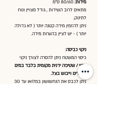
מידות:
80/60 ס"מ
מתאים לרוב השידות , גודל מצויין ונוח
לתינוק.
ניתן להזמין מידה קטנה יותר ( לא גדולה
יותר ) - יש לציין בהערות מידה.
ניקוי כביסה
:
כיסוי המשטח ניתן להסרה לצורך ניקוי
ניקוי / שטיפה ידנית מקומית בלבד במים
פושרים וייבוש בצל.
ניתן לכבס את הנחשושון במלואו עד 30
מעלות רצוי ידני על מנת לשמור על
האקרילן וצורת הנחשושון.
זמן ההחתלה וההלבשה אחרי מקלחת
הוא זמן איכות שלך עם הבייבי
זמן למגע, לעיסוי, חיבוקים ונישוקים בלי
סוף!