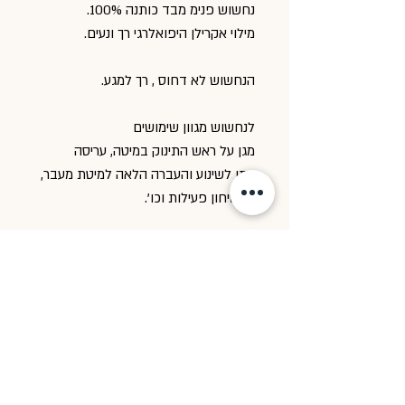
נחשוש פנימ מבד כותנה 100%.
מילוי אקרילן היפואלרגי רך ונעים.
הנחשוש לא דחוס , רך למגע.
לנחשוש מגוון שימושים
מגן על ראש התינוק במיטה, עריסה
ניתן לשינוע והעברה הלאה למיטת מעבר,
לשטיחון פעילות וכו'.
עיצוב נקי וחלק
יתאים לכל טקסטיל ועיצוב חדר ילדים
כביסה
רצוי ידנית עד 30 מעלותי, יבוש בצל
אין להשתמש במייבש כביסה