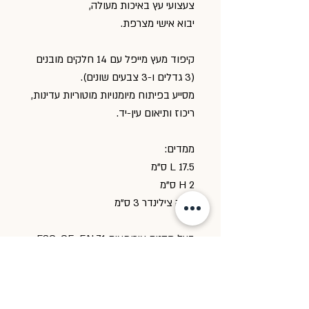
צעצועי עץ באיכות מעולה,
יבוא אישי מצרפת.
קיפוד מעץ מייפל עם 14 חלקים מובנים
(3 גדלים ו-3 צבעים שונים).
מסייע בפיתוח מיומנויות מוטוריות עדינות,
ריכוז ותיאום עין-יד.
ממדים:
L 17.5 ס"מ
H 2 ס"מ
גובה צילינדר 3 ס"מ
בעל תקנים אירופאים FSC, CE, EN 71.
מוצר נעשה בעבןדת עבודת יד
לא מתאים לילדים מתחת לגיל 3 שנים