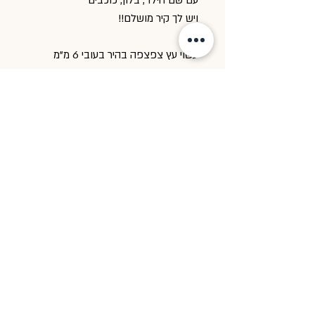
ויש לך קיר מושלם!!
עשוי עץ צפצפה בהיר בעובי 6 מ"מ
מידות : 45/35
מוצרי העץ מעוצבים ומיוצרים בסטודיו
LittleB
נשלח לבית הלקוחה ארוז בקפידה
למתנה בצירוף גלויה של המותג.
בכל שאלה / התייעצות לגבי העיצוב,
מוזמנת לפנות אלינו בווצאפ 054-
6326685 ונשמח לסייע :)