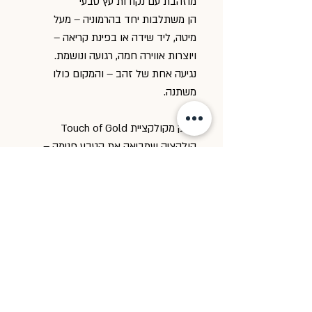
מוזהבת עם נקודות עץ טבעי
הן משתלבות יחד בהרמוניה – מעל
מיטה, ליד שידה או בפינת קריאה –
ויוצרות אווירה חמה, רגועה ונושמת.
נגיעה אחת של זהב – והמקום כולו
משתנה.
—
חלק מקולקציית Touch of Gold
קולקציה שמביאה את הטבע פנימה –
עם אלמנטים מעץ טבעי ונגיעות מוזהבות
עדינות,
שמוסיפות אור ורוך, בלי להשתלט על
החלל.
—
✅ לתלייה קלה עם דבק דו-צדדי איכותי
(כלול)
🌿 עץ טבעי בחיתוך וחריטה בלייזר