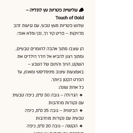
🪵 שלישיית פטריות עץ לתלייה –
Touch of Gold
שלוש פטריות מעץ טבעי, עם נגיעות זהב
מדויקות – פריט קיר רך, נקי ומלא אופי.
הן עוצבו מתוך אהבה לחומרים טבעיים,
ומתוך רצון להביא אל חדר הילדים את
השקט, הרוך והחום של הטבע –
באמצעות עיצוב מינימליסטי ומאוזן, עד
הפרט הקטן ביותר.
כל אחת שונה:
🔸 הגדולה – גובה 30 ס”מ, כיפה טבעית
עם נקודות מוזהבות
🔸 הבינונית – גובה 25 ס”מ, כיפה
טבעית עם נקודות מוזהבות
🔸 הקטנה – גובה 20 ס”מ, כיפה